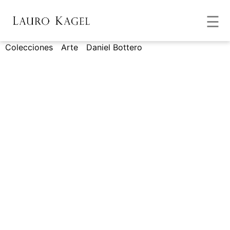
☰
Colecciones
/
Arte
/
Daniel Bottero
/ “Numerología
Alquímica”